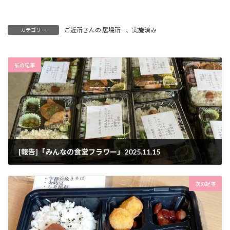
ご近所さんの 居場所
、
実施済み
カテゴリー
前の記事
[報告]「みんなの食堂フラワー」2025.11.15
2025年11月16日
次の記事