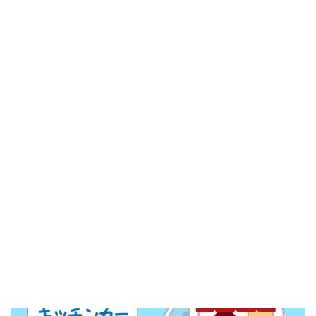
※数には限りがありますので、予定数量が終了の際はご容赦くだ
さい。
日時：
5月31日（土）正午～
場所：
板橋都税事務所駐車場
（遊座大山商店街通り）
【PDFファイルダウンロード】