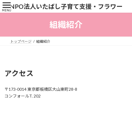
コ
ナ
NPO法人いたばし子育て支援・フラワー
ン
ビ
テ
ゲ
ン
ー
組織紹介
ツ
シ
へ
ョ
ス
ン
トップページ
組織紹介
キ
に
ッ
移
プ
動
アクセス
〒173-0014 東京都板橋区大山東町28-8
コンフォールT. 202